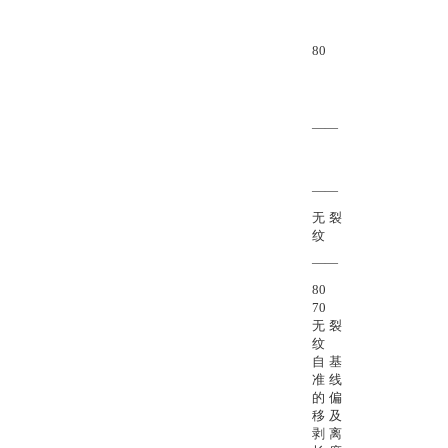
80
——
——
无裂
纹
——
80
70
无裂
纹
自基
准线
的偏
移及
剥离