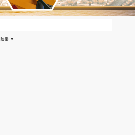
水胶带
格丁基胶带