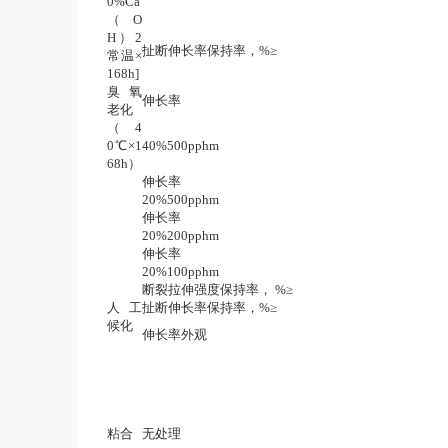
0%Ca
（O
H）2
扯断伸长率保持率，%≥
常温×
168h]
臭氧
伸长率
老化
（4
0℃×1
40%500pphm
68h）
伸长率
20%500pphm
伸长率
20%200pphm
伸长率
20%100pphm
断裂拉伸强度保持率， %≥
人工
扯断伸长率保持率，%≥
候化
伸长率外观
粘合
无处理