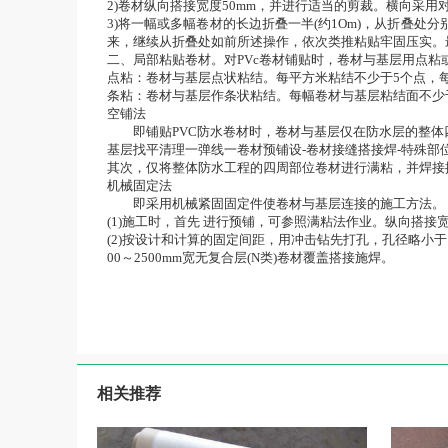
2)卷材纵向搭接宽度50mm，并进行适当的剪裁。横向采用对
3)将一幅或多幅卷材的长边折叠一半(约1Om)，从折叠
来，继续从折叠处如前所述操作，依次类推粘贴牢固压实。
二、局部粘贴卷材。对PVc卷材铺贴时，卷材与基层用点
点粘：卷材与基层点状粘结。每平方米粘结不少于5个点，每点
条粘：卷材与基层作条状粘结。每幅卷材与基层粘结面不少
空铺法
即铺贴PVC防水卷材时，卷材与基层仅在防水层的整体
基层找平清理一弹线一卷材预铺设-卷材接缝搭接焊-特殊部
其次，仅将整体防水工程的四周部位卷材进行满粘，并焊接搭接
机械固定法
即采用机械紧固固定件使卷材与基层连接的施工方
(1)施工时，首先 进行预铺，可参照满粘法作业。纵向搭接
(2)按设计和计算的固定间距，用冲击钻先打孔，孔径略小
00～2500mm宽无复合层(N类)卷材覆盖搭接施焊。
相关推荐