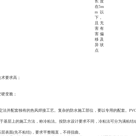
长度
在5m
m以
下，
且无 
害有
害偏
移及
异状
点
技术要求高；
变硬变脆；
定法并配套独有的热风焊接工艺。复杂的防水施工部位，要以专用的配套。PV
于基层上的施工方法，称冷粘法。按防水设计要求不同，冷粘法可分为满粘结
基层表面(先不粘结)，要求平整顺直，不得扭曲。