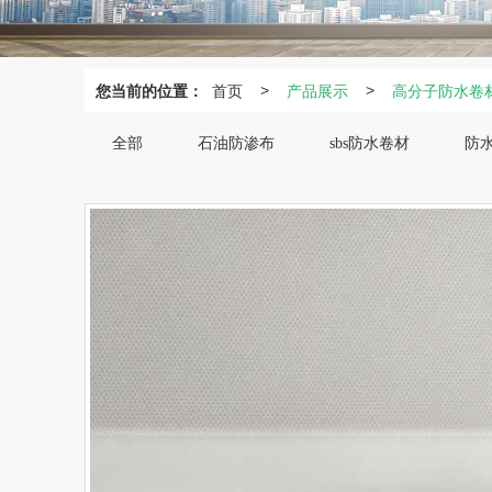
您当前的位置：
首页
产品展示
高分子防水卷
>
>
全部
石油防渗布
sbs防水卷材
防
J
非
高
聚
水