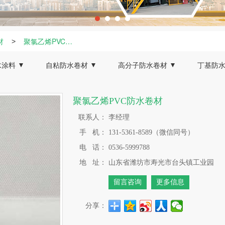
材
聚氯乙烯PVC防水卷材
>
水涂料
自粘防水卷材
高分子防水卷材
丁基防
S聚合物防水涂料
非沥青基高分子自粘卷材
聚氯乙烯PVC防水卷材
菱形方
聚氯乙烯PVC防水卷材
固化橡胶沥青防水涂料
自粘聚合物防水卷材
聚乙烯丙纶防水卷材
联系人：
李经理
聚物改性沥青防水涂料
手 机：
131-5361-8589（微信同号）
氨酯防水涂料
电 话：
0536-5999788
泥基渗透结晶型防水涂料
地 址：
山东省潍坊市寿光市台头镇工业园
留言咨询
更多信息
分享：