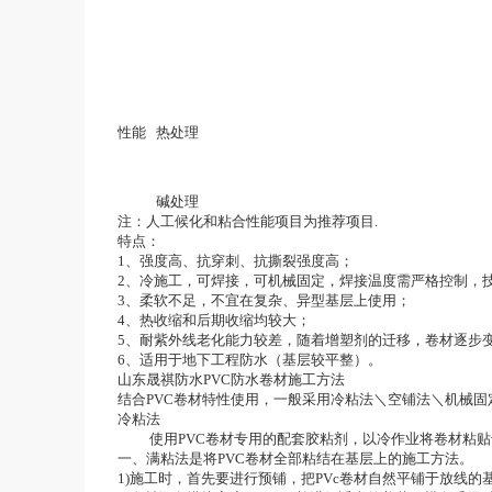
性能
热处理
碱处理
注：人工候化和粘合性能项目为推荐项目.
特点：
1、强度高、抗穿刺、抗撕裂强度高；
2、冷施工，可焊接，可机械固定，焊接温度需严格控制，
3、柔软不足，不宜在复杂、异型基层上使用；
4、热收缩和后期收缩均较大；
5、耐紫外线老化能力较差，随着增塑剂的迁移，卷材逐步
6、适用于地下工程防水（基层较平整）。
山东晟祺防水PVC防水卷材施工方法
结合PVC卷材特性使用，一般采用冷粘法＼空铺法＼机械固
冷粘法
使用PVC卷材专用的配套胶粘剂，以冷作业将卷材粘贴
一、满粘法是将PVC卷材全部粘结在基层上的施工方法。
1)施工时，首先要进行预铺，把PVc卷材自然平铺于放线的