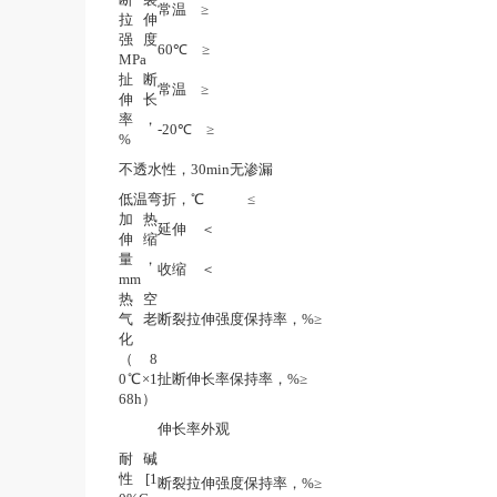
常温　≥
拉伸
强度
60℃　≥
MPa
扯断
常温　≥
伸长
率，
-20℃　≥
%
不透水性，30min无渗漏
低温弯折，℃　　　≤
加热
延伸　＜
伸缩
量，
收缩　＜
mm
热空
气老
断裂拉伸强度保持率，%≥
化
（8
0℃×1
扯断伸长率保持率，%≥
68h）
伸长率外观
耐碱
性[1
断裂拉伸强度保持率，%≥