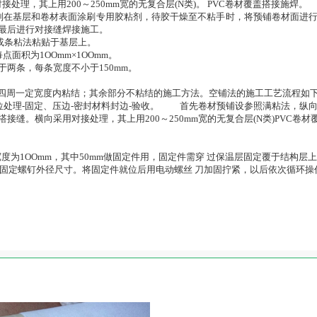
接处理，其上用200～250mm宽的无复合层(N类)。 PVC卷材覆盖搭接施焊。
处分别在基层和卷材表面涂刷专用胶粘剂，待胶干燥至不粘手时，将预铺卷材面
最后进行对接缝焊接施工。
粘或条粘法粘贴于基层上。
面积为1OOmm×1OOmm。
于两条，每条宽度不小于150mm。
四周一定宽度内粘结；其余部分不粘结的施工方法。空铺法的施工工艺流
位处理-固定、压边-密封材料封边-验收。 首先卷材预铺设参照满粘法，纵向
缝。横向采用对接处理，其上用200～250mm宽的无复合层(N类)PVC卷材
法。
宽度为1OOmm，其中50mm做固定件用，固定件需穿 过保温层固定覆于结
于固定螺钉外径尺寸。将固定件就位后用电动螺丝 刀加固拧紧，以后依次循环