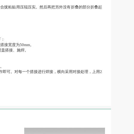
进行合拢粘贴用压辊压实。然后再把另外没有折叠的部分折叠起
程如下：
搭接宽度为50mm。
覆盖搭接、施焊。
构层上。
操作即可。对每一个搭接进行焊接，横向采用对接处理，上用2