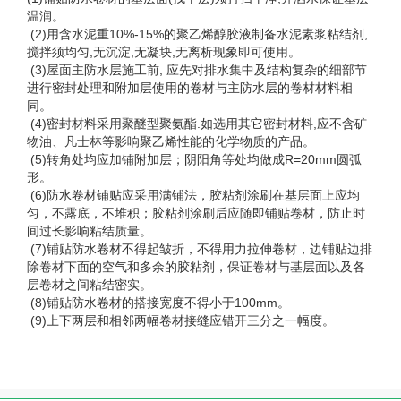
温润。
 (2)用含水泥重10%-15%的聚乙烯醇胶液制备水泥素浆粘结剂,
搅拌须均匀,无沉淀,无凝块,无离析现象即可使用。
 (3)屋面主防水层施工前, 应先对排水集中及结构复杂的细部节
进行密封处理和附加层使用的卷材与主防水层的卷材材料相
同。
 (4)密封材料采用聚醚型聚氨酯.如选用其它密封材料,应不含矿
物油、凡士林等影响聚乙烯性能的化学物质的产品。
 (5)转角处均应加铺附加层；阴阳角等处均做成R=20mm圆弧
形。
 (6)防水卷材铺贴应采用满铺法，胶粘剂涂刷在基层面上应均
匀，不露底，不堆积；胶粘剂涂刷后应随即铺贴卷材，防止时
间过长影响粘结质量。
 (7)铺贴防水卷材不得起皱折，不得用力拉伸卷材，边铺贴边排
除卷材下面的空气和多余的胶粘剂，保证卷材与基层面以及各
层卷材之间粘结密实。
 (8)铺贴防水卷材的搭接宽度不得小于100mm。
 (9)上下两层和相邻两幅卷材接缝应错开三分之一幅度。 