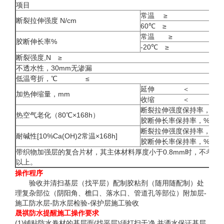
项目
常温 　≥
断裂拉伸强度 N/cm
60
℃
　≥
常温　　≥
胶断伸长率%
-20
℃
　≥
断裂强度,N　≥
不透水性，30mm无渗漏　
低温弯折，
℃
　　　　≤
延伸　　　　＜
加热伸缩量，mm
收缩　　　　＜
断裂拉伸强度保持率，%　
热空气老化（80
℃
×168h
）
胶断伸长率保持率，%　　
断裂拉伸强度保持率，%　
耐碱性[10%Ca(OH)2常温×168h]
胶断伸长率保持率，%　　
带织物加强层的复合片材，其主体材料厚度小于0.8mm时，不考核胶
以上。
操作程序 
　　验收并清扫基层（找平层）配制胶粘剂（随用随配制）处
理复杂部位（阴阳角、檐口、落水口、管道孔等部位）附加层-
施工防水层-防水层检验-保护层施工验收 
晟祺防水提醒施工操作要求 
(1)
铺贴防水卷材的基层面(找平层)须打扫干净,并洒水保证基层