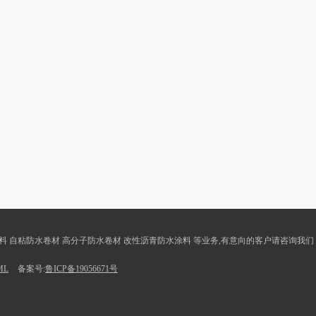
涂料 自粘防水卷材 高分子防水卷材 改性沥青防水涂料 等业务,有意向的客户请咨询我们
ML
备案号:
鲁ICP备19056671号