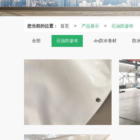
您当前的位置：
首页
产品展示
石油防渗布
>
>
全部
石油防渗布
sbs防水卷材
防
J
非
高
聚
水