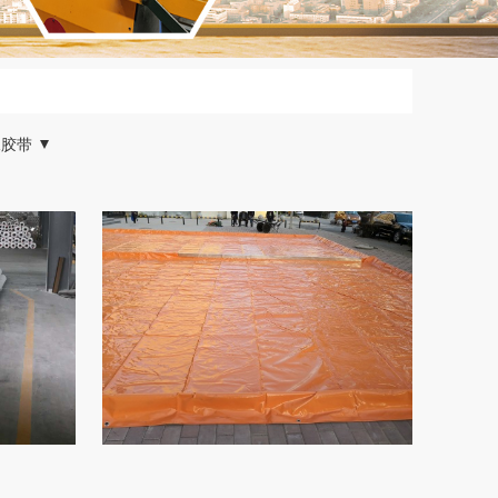
水胶带
格丁基胶带